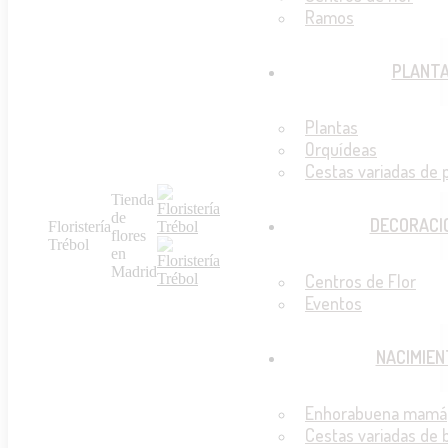
Ramos
PLANT
Plantas
Orquídeas
Cestas variadas de 
Tienda
de
DECORACI
Floristería
flores
Trébol
en
Madrid
Centros de Flor
Eventos
NACIMIEN
Enhorabuena mamá
Cestas variadas de 