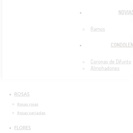
NOVIA
Ramos
CONDOLEN
Coronas de Difunto
Almohadones
ROSAS
Rosas rojas
Rosas variadas
FLORES