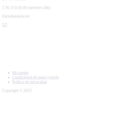
91 574 05 00 (servicio 24h)
Encuéntranos en:
Facebook
Instagram
page
page
opens
opens
in
in
new
new
window
window
Mi cuenta
Condiciones de pago y envío
Política de privacidad
Copyright © 2023