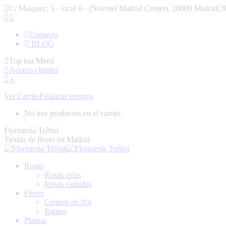
Saltar
C/ Maiquez, 3 - local 6 - (Novotel Madrid Center), 28009 Madrid
9
al
Facebook
Instagram
contenido
page
page
Contacto
opens
opens
BLOG
in
in
new
new
Top bar Menú
window
window
Acceso clientes
0
Ver Carrito
Finalizar compra
No hay productos en el carrito.
Floristería Trébol
Tienda de flores en Madrid
Rosas
Rosas rojas
Rosas variadas
Flores
Centros de flor
Ramos
Plantas