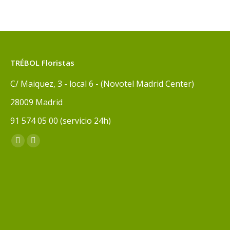
TRÉBOL Floristas
C/ Maiquez, 3 - local 6 - (Novotel Madrid Center)
28009 Madrid
91 574 05 00 (servicio 24h)
Encuéntranos en:
Facebook
Instagram
page
page
opens
opens
in
in
new
new
window
window