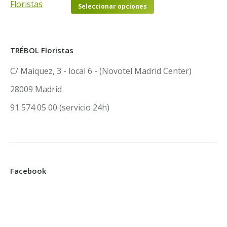
Las
la
Este
Seleccionar opciones
opciones
página
producto
se
de
tiene
pueden
producto
múltiples
TRÉBOL Floristas
elegir
variantes.
en
C/ Maiquez, 3 - local 6 - (Novotel Madrid Center)
Las
la
opciones
28009 Madrid
página
se
91 574 05 00 (servicio 24h)
de
pueden
producto
elegir
en
la
página
Facebook
de
producto