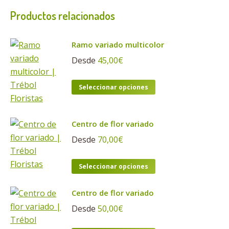
Productos relacionados
Ramo variado multicolor
Desde
45,00
€
Este
Seleccionar opciones
producto
tiene
Centro de flor variado
múltiples
variantes.
Desde
70,00
€
Las
Este
opciones
Seleccionar opciones
producto
se
tiene
pueden
Centro de flor variado
múltiples
elegir
Desde
50,00
€
variantes.
en