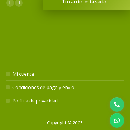
Tu carrito está vacío.
Encuéntranos en:
Facebook
Instagram
page
page
opens
opens
in
in
new
new
window
window
Mi cuenta
Condiciones de pago y envío
Política de privacidad
Copyright © 2023