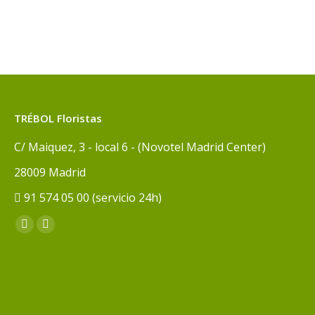
TRÉBOL Floristas
C/ Maiquez, 3 - local 6 - (Novotel Madrid Center)
28009 Madrid
91 574 05 00 (servicio 24h)
Encuéntranos en:
Facebook
Instagram
page
page
opens
opens
in
in
new
new