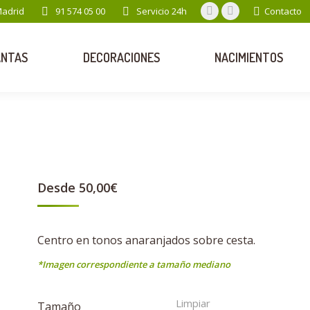
Madrid
91 574 05 00
Servicio 24h
Contacto
Facebook
Instagram
page
page
opens
opens
ANTAS
DECORACIONES
NACIMIENTOS
in
in
new
new
window
window
Desde
50,00
€
Centro en tonos anaranjados sobre cesta.
*Imagen correspondiente a tamaño mediano
Limpiar
Tamaño