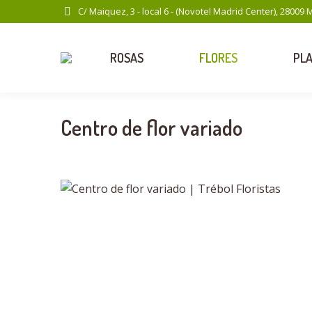
C/ Maiquez, 3 - local 6 - (Novotel Madrid Center), 28009 
ROSAS
FLORES
PL
Centro de flor variado