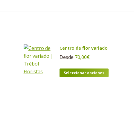
Centro de flor variado
Desde
70,00
€
Este
Seleccionar opciones
producto
tiene
múltiples
variantes.
Las
opciones
se