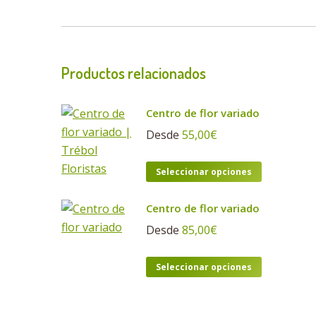
Productos relacionados
Centro de flor variado
Desde
55,00
€
Este
Seleccionar opciones
producto
tiene
Centro de flor variado
múltiples
Desde
85,00
€
variantes.
Las
Este
Seleccionar opciones
opciones
producto
se
tiene