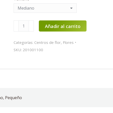
Centro
Añadir al carrito
de
flor
Categorías:
Centros de flor
,
Flores
variado
cantidad
SKU:
201001100
no, Pequeño