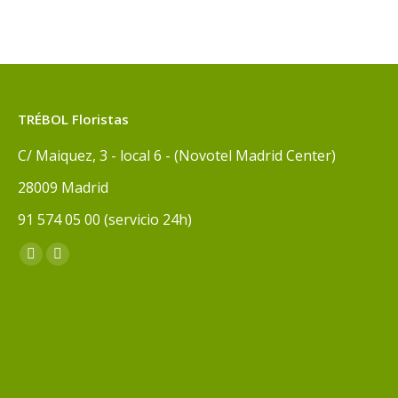
TRÉBOL Floristas
C/ Maiquez, 3 - local 6 - (Novotel Madrid Center)
28009 Madrid
91 574 05 00 (servicio 24h)
Encuéntranos en:
Facebook
Instagram
page
page
opens
opens
in
in
new
new
window
window