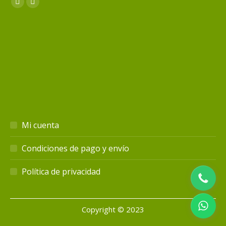
Encuéntranos en:
Facebook
Instagram
page
page
opens
opens
in
in
new
new
window
window
Mi cuenta
Condiciones de pago y envío
Política de privacidad
Copyright © 2023