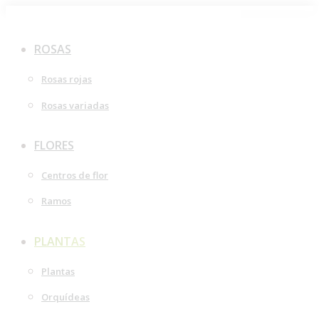
Saltar
al
ROSAS
contenido
Rosas rojas
Rosas variadas
FLORES
Centros de flor
Ramos
PLANTAS
Plantas
Orquídeas