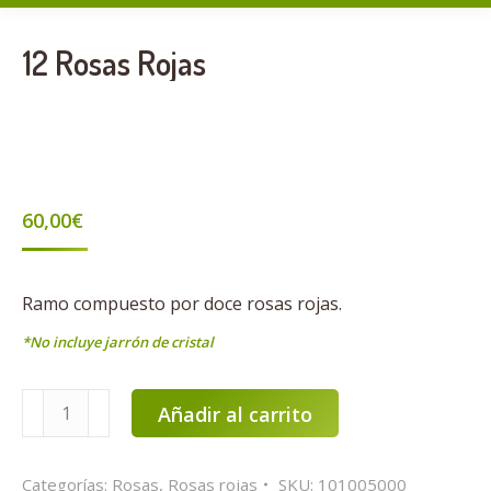
12 Rosas Rojas
60,00
€
Ramo compuesto por doce rosas rojas.
*No incluye jarrón de cristal
12
Añadir al carrito
Rosas
Rojas
Categorías:
Rosas
,
Rosas rojas
SKU:
101005000
cantidad