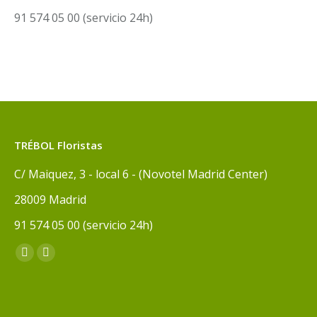
91 574 05 00 (servicio 24h)
TRÉBOL Floristas
C/ Maiquez, 3 - local 6 - (Novotel Madrid Center)
28009 Madrid
91 574 05 00 (servicio 24h)
Encuéntranos en:
Facebook
Instagram
page
page
opens
opens
in
in