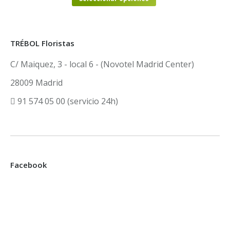
producto
se
de
tiene
pueden
producto
múltiples
elegir
TRÉBOL Floristas
variantes.
en
C/ Maiquez, 3 - local 6 - (Novotel Madrid Center)
Las
la
opciones
página
28009 Madrid
se
de
91 574 05 00 (servicio 24h)
pueden
producto
elegir
en
la
página
Facebook
de
producto