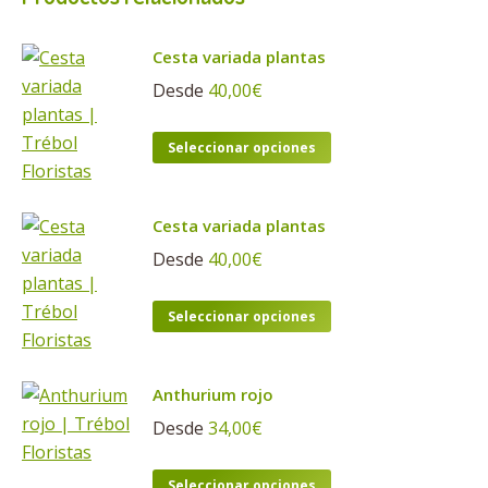
Cesta variada plantas
Desde
40,00
€
Este
Seleccionar opciones
producto
tiene
Cesta variada plantas
múltiples
variantes.
Desde
40,00
€
Las
Este
opciones
Seleccionar opciones
producto
se
tiene
pueden
Anthurium rojo
múltiples
elegir
variantes.
Desde
34,00
€
en
Las
la
Este
opciones
página
Seleccionar opciones