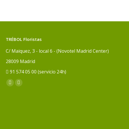
TRÉBOL Floristas
C/ Maiquez, 3 - local 6 - (Novotel Madrid Center)
28009 Madrid
91 574 05 00 (servicio 24h)
Encuéntranos en:
Facebook
Instagram
page
page
opens
opens
in
in
new
new
window
window