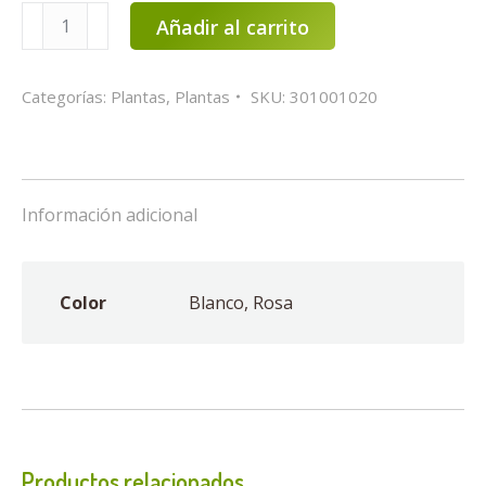
Hortensia
Añadir al carrito
blanco
/
Categorías:
Plantas
,
Plantas
SKU:
301001020
rosa
cantidad
Información adicional
Color
Blanco, Rosa
Productos relacionados