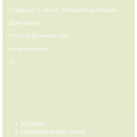
C/ Maiquez, 3 - local 6 - (Novotel Madrid Center)
28009 Madrid
91 574 05 00 (servicio 24h)
Encuéntranos en:
Facebook
Instagram
page
page
opens
opens
in
in
new
new
window
window
Mi cuenta
Condiciones de pago y envío