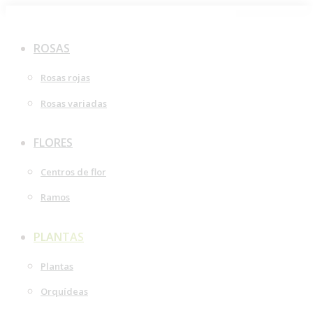
Saltar
al
ROSAS
contenido
Rosas rojas
Rosas variadas
FLORES
Centros de flor
Ramos
PLANTAS
Plantas
Orquídeas