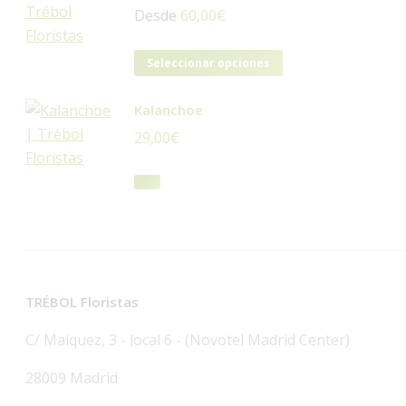
Desde
60,00
€
Este
Seleccionar opciones
producto
tiene
Kalanchoe
múltiples
29,00
€
variantes.
Las
opciones
se
pueden
elegir
en
TRÉBOL Floristas
la
C/ Maiquez, 3 - local 6 - (Novotel Madrid Center)
página
de
28009 Madrid
producto