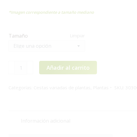
*Imagen correspondiente a tamaño mediano
Tamaño
Limpiar
Cesta
Añadir al carrito
variada
plantas
Categorías:
Cestas variadas de plantas
,
Plantas
SKU:
3030
cantidad
Información adicional