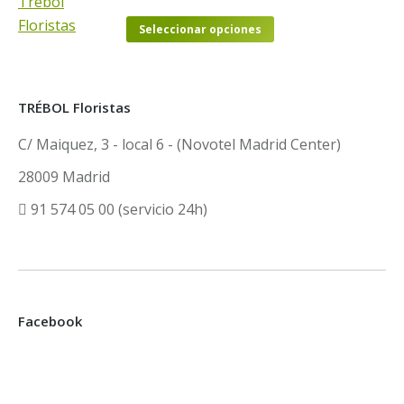
opciones
página
Este
se
de
Seleccionar opciones
producto
pueden
producto
tiene
elegir
múltiples
en
TRÉBOL Floristas
variantes.
la
C/ Maiquez, 3 - local 6 - (Novotel Madrid Center)
Las
página
opciones
de
28009 Madrid
se
producto
91 574 05 00 (servicio 24h)
pueden
elegir
en
la
página
Facebook
de
producto