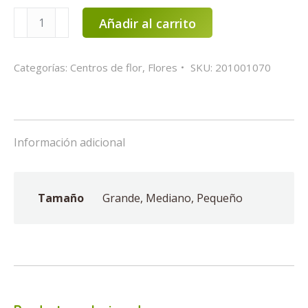
Centro
Añadir al carrito
de
flor
Categorías:
Centros de flor
,
Flores
SKU:
201001070
variado
cantidad
Información adicional
Tamaño
Grande, Mediano, Pequeño