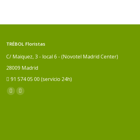
TRÉBOL Floristas
C/ Maiquez, 3 - local 6 - (Novotel Madrid Center)
28009 Madrid
91 574 05 00 (servicio 24h)
Encuéntranos en:
Facebook
Instagram
page
page
opens
opens
in
in
new
new
window
window