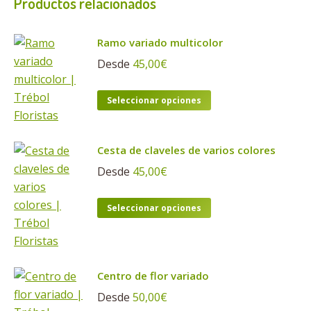
Productos relacionados
Ramo variado multicolor
Desde
45,00
€
Este
Seleccionar opciones
producto
tiene
Cesta de claveles de varios colores
múltiples
variantes.
Desde
45,00
€
Las
Este
opciones
Seleccionar opciones
producto
se
tiene
pueden
múltiples
elegir
Centro de flor variado
variantes.
en
Las
Desde
50,00
€
la