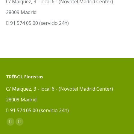
C/ Maiquez, 3 - local 6 - (Novotel Madrid Center)
28009 Madrid
91 574 05 00 (servicio 24h)
TRÉBOL Floristas
C/ Maiquez, 3 - local 6 - (Novotel Madrid Center)
28009 Madrid
91 574 05 00 (servicio 24h)
Encuéntranos en:
Facebook
Instagram
page
page