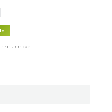
r
ito
SKU:
201001010