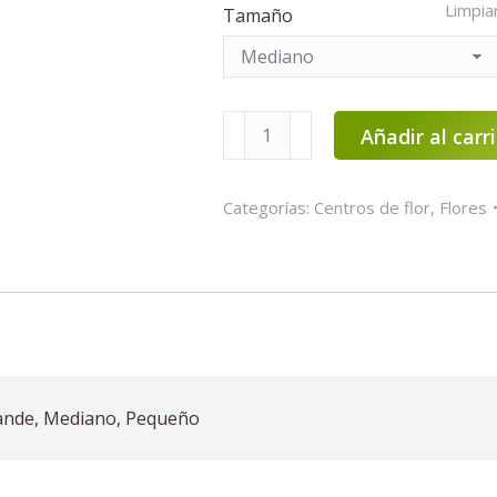
Limpia
Tamaño
Centro
Añadir al carr
de
flor
Categorías:
Centros de flor
,
Flores
variado
cantidad
ande, Mediano, Pequeño