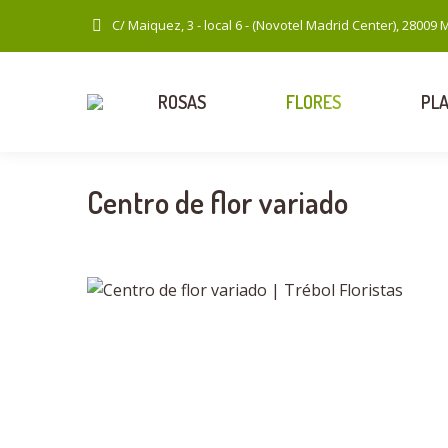
C/ Maiquez, 3 - local 6 - (Novotel Madrid Center), 28009 
ROSAS
FLORES
PL
Centro de flor variado