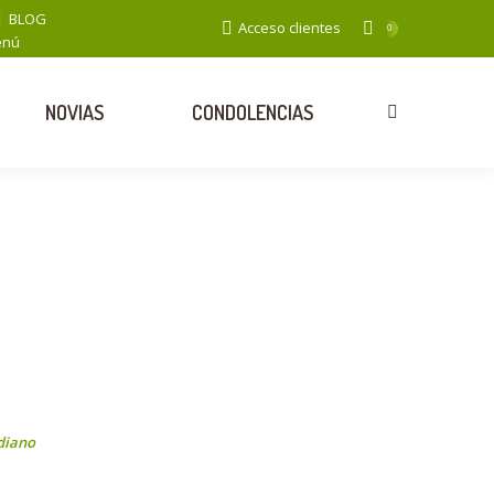
BLOG
Acceso clientes
0
enú
NOVIAS
CONDOLENCIAS
Search:
diano