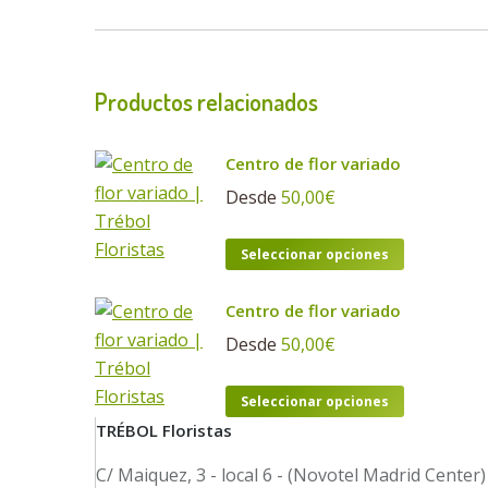
Productos relacionados
Centro de flor variado
Desde
50,00
€
Este
Seleccionar opciones
producto
tiene
Centro de flor variado
múltiples
Desde
50,00
€
variantes.
Las
Este
Seleccionar opciones
opciones
producto
TRÉBOL Floristas
se
tiene
C/ Maiquez, 3 - local 6 - (Novotel Madrid Center)
pueden
múltiples