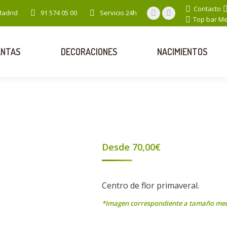
Contacto
Madrid
91 574 05 00
Servicio 24h
Facebook
Instagram
Top bar M
page
page
opens
opens
ANTAS
DECORACIONES
NACIMIENTOS
in
in
new
new
window
window
Desde
70,00
€
Centro de flor primaveral.
*Imagen correspondiente a tamaño me