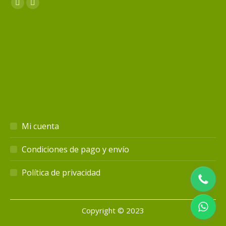
Encuéntranos en:
Facebook
Instagram
page
page
opens
opens
in
in
new
new
window
window
Mi cuenta
Condiciones de pago y envío
Política de privacidad
Copyright © 2023