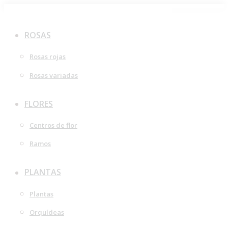
Saltar
al
ROSAS
contenido
Rosas rojas
Rosas variadas
FLORES
Centros de flor
Ramos
PLANTAS
Plantas
Orquídeas