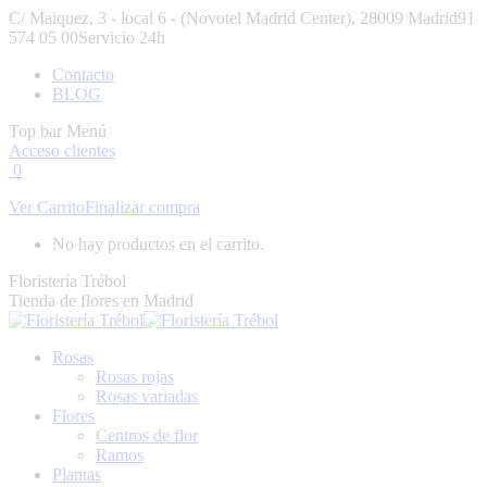
Saltar
C/ Maiquez, 3 - local 6 - (Novotel Madrid Center), 28009 Madrid
91
al
574 05 00
Servicio 24h
contenido
Facebook
Instagram
Contacto
page
page
BLOG
opens
opens
in
in
Top bar Menú
new
new
Acceso clientes
window
window
0
Ver Carrito
Finalizar compra
No hay productos en el carrito.
Floristería Trébol
Tienda de flores en Madrid
Rosas
Rosas rojas
Rosas variadas
Flores
Centros de flor
Ramos
Plantas