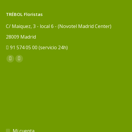
TRÉBOL Floristas
C/ Maiquez, 3 - local 6 - (Novotel Madrid Center)
28009 Madrid
91 574 05 00 (servicio 24h)
Encuéntranos en:
Facebook
Instagram
page
page
opens
opens
in
in
new
new
window
window
Mi cuenta