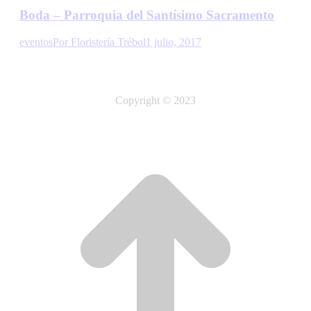
Boda – Parroquia del Santísimo Sacramento
eventos
Por
Floristería Trébol
1 julio, 2017
Copyright © 2023
t
T