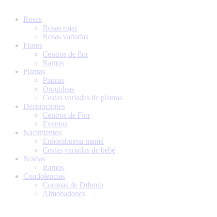
Saltar
al
Rosas
contenido
Rosas rojas
Rosas variadas
Flores
Centros de flor
Ramos
Plantas
Plantas
Orquídeas
Cestas variadas de plantas
Decoraciones
Centros de Flor
Eventos
Nacimientos
Enhorabuena mamá
Cestas variadas de bebé
Novias
Ramos
Condolencias
Coronas de Difunto
Almohadones